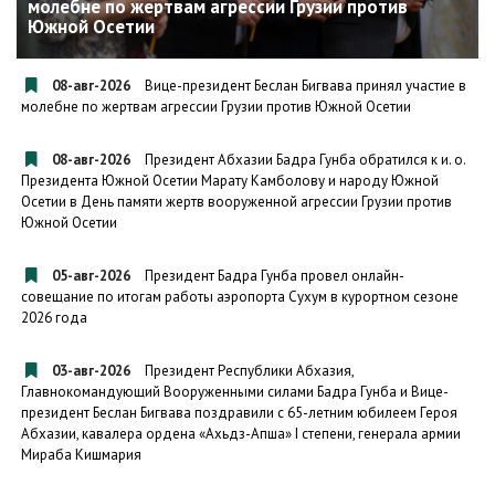
молебне по жертвам агрессии Грузии против
Южной Осетии
08-авг-2026
Вице-президент Беслан Бигвава принял участие в
молебне по жертвам агрессии Грузии против Южной Осетии
08-авг-2026
Президент Абхазии Бадра Гунба обратился к и. о.
Президента Южной Осетии Марату Камболову и народу Южной
Осетии в День памяти жертв вооруженной агрессии Грузии против
Южной Осетии
05-авг-2026
Президент Бадра Гунба провел онлайн-
совещание по итогам работы аэропорта Сухум в курортном сезоне
2026 года
03-авг-2026
Президент Республики Абхазия,
Главнокомандующий Вооруженными силами Бадра Гунба и Вице-
президент Беслан Бигвава поздравили с 65-летним юбилеем Героя
Абхазии, кавалера ордена «Ахьдз-Апша» I степени, генерала армии
Мираба Кишмария