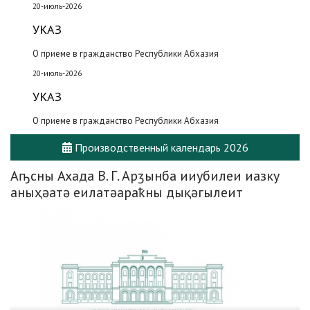
20-июль-2026
УКАЗ
О приеме в гражданство Республики Абхазия
20-июль-2026
УКАЗ
О приеме в гражданство Республики Абхазия
Производственный календарь 2026
Аҧсны Ахада В. Г. Арӡынба ииубилеи иазку
аныҳәатә еилатәараҟны дықәгылеит