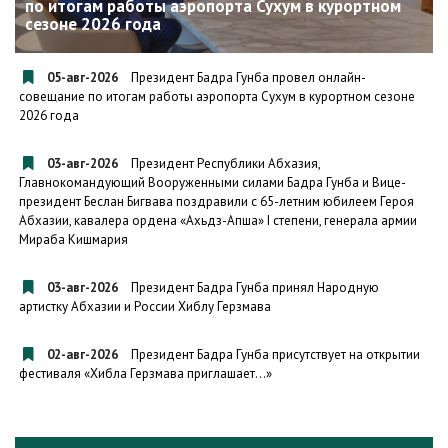
по итогам работы аэропорта Сухум в курортном
сезоне 2026 года
05-авг-2026
Президент Бадра Гунба провел онлайн-
совещание по итогам работы аэропорта Сухум в курортном сезоне
2026 года
03-авг-2026
Президент Республики Абхазия,
Главнокомандующий Вооруженными силами Бадра Гунба и Вице-
президент Беслан Бигвава поздравили с 65-летним юбилеем Героя
Абхазии, кавалера ордена «Ахьдз-Апша» I степени, генерала армии
Мираба Кишмария
03-авг-2026
Президент Бадра Гунба принял Народную
артистку Абхазии и России Хиблу Герзмава
02-авг-2026
Президент Бадра Гунба присутствует на открытии
фестиваля «Хибла Герзмава приглашает…»