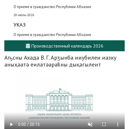
О приеме в гражданство Республики Абхазия
20-июль-2026
УКАЗ
О приеме в гражданство Республики Абхазия
Производственный календарь 2026
Аҧсны Ахада В. Г. Арӡынба ииубилеи иазку
аныҳәатә еилатәараҟны дықәгылеит