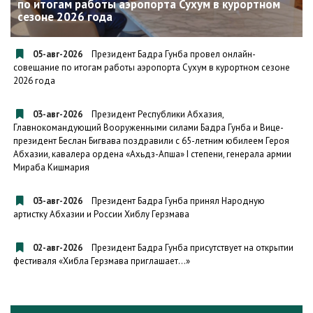
по итогам работы аэропорта Сухум в курортном
сезоне 2026 года
05-авг-2026
Президент Бадра Гунба провел онлайн-
совещание по итогам работы аэропорта Сухум в курортном сезоне
2026 года
03-авг-2026
Президент Республики Абхазия,
Главнокомандующий Вооруженными силами Бадра Гунба и Вице-
президент Беслан Бигвава поздравили с 65-летним юбилеем Героя
Абхазии, кавалера ордена «Ахьдз-Апша» I степени, генерала армии
Мираба Кишмария
03-авг-2026
Президент Бадра Гунба принял Народную
артистку Абхазии и России Хиблу Герзмава
02-авг-2026
Президент Бадра Гунба присутствует на открытии
фестиваля «Хибла Герзмава приглашает…»