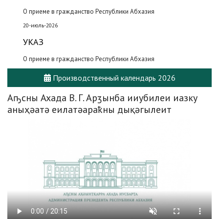
О приеме в гражданство Республики Абхазия
20-июль-2026
УКАЗ
О приеме в гражданство Республики Абхазия
Производственный календарь 2026
Аҧсны Ахада В. Г. Арӡынба ииубилеи иазку
аныҳәатә еилатәараҟны дықәгылеит