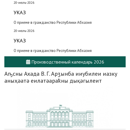
20-июль-2026
УКАЗ
О приеме в гражданство Республики Абхазия
20-июль-2026
УКАЗ
О приеме в гражданство Республики Абхазия
Производственный календарь 2026
Аҧсны Ахада В. Г. Арӡынба ииубилеи иазку
аныҳәатә еилатәараҟны дықәгылеит