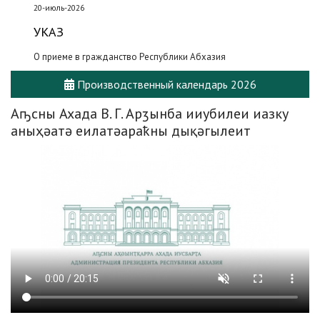
20-июль-2026
УКАЗ
О приеме в гражданство Республики Абхазия
Производственный календарь 2026
Аҧсны Ахада В. Г. Арӡынба ииубилеи иазку
аныҳәатә еилатәараҟны дықәгылеит