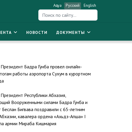
Аԥсуа
Русский
English
Искать...
ЕНТА
НОВОСТИ
ДОКУМЕНТЫ
Президент Бадра Гунба провел онлайн-
тогам работы аэропорта Сухум в курортном
да
Президент Республики Абхазия,
ющий Вооруженными силами Бадра Гунба и
 Беслан Бигвава поздравили с 65-летним
Абхазии, кавалера ордена «Ахьдз-Апша» I
ала армии Мираба Кишмария
спублики Абхазия, Главнокомандующий