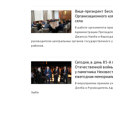
Вице-президент Бесл
Организационного ко
села
В работе оргкомитета при
Администрации Президент
Джансух Нанба и Вараздат
руководители центральных органов государственного 
районов.
Сегодня, в день 85-
Отечественной войны
у памятника Неизвес
ежегодная мемориаль
В мероприятии приняли у
Делба и Руководитель Ад
Эшба.