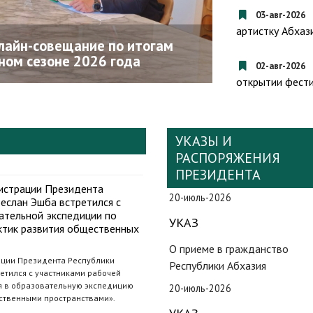
Вооруженными
03-авг-2026
Бигвава поздр
артистку Абхаз
лайн-совещание по итогам
кавалера орде
ном сезоне 2026 года
Мираба Кишм
02-авг-2026
открытии фести
УКАЗЫ И
РАСПОРЯЖЕНИЯ
ПРЕЗИДЕНТА
истрации Президента
20-июль-2026
еслан Эшба встретился с
ательной экспедиции по
УКАЗ
ктик развития общественных
О приеме в гражданство
ции Президента Республики
Республики Абхазия
етился с участниками рабочей
ся в образовательную экспедицию
20-июль-2026
ственными пространствами».