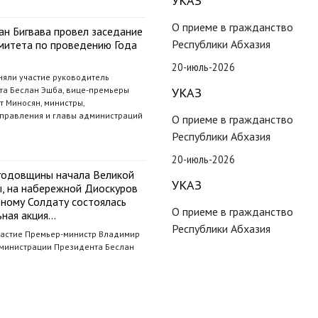
УКАЗ
О приеме в гражданство
ан Бигвава провел заседание
Республики Абхазия
митета по проведению Года
20-июль-2026
няли участие руководитель
а Беслан Эшба, вице-премьеры
УКАЗ
 Миносян, министры,
управления и главы администраций
О приеме в гражданство
Республики Абхазия
20-июль-2026
й годовщины начала Великой
УКАЗ
, на набережной Диоскуров
тному Солдату состоялась
О приеме в гражданство
ная акция…
Республики Абхазия
частие Премьер-министр Владимир
министрации Президента Беслан