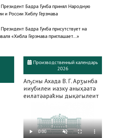
 силами Бадра Гунба и Вице-президент Беслан
Президент Бадра Гунба принял Народную
авили с 65-летним юбилеем Героя Абхазии,
ии и России Хиблу Герзмава
на «Ахьдз-Апша» I степени, генерала армии
ария
Президент Бадра Гунба присутствует на
валя «Хибла Герзмава приглашает…»
Производственный календарь
2026
Аҧсны Ахада В. Г. Арӡынба
ииубилеи иазку аныҳәатә
еилатәараҟны дықәгылеит