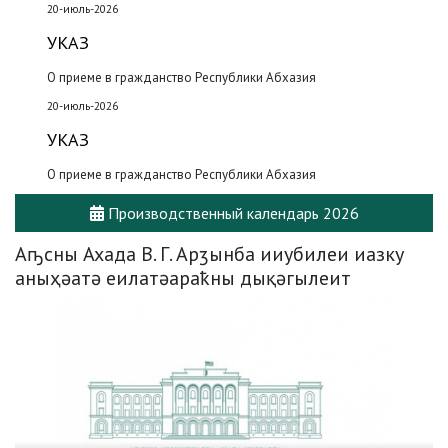
20-июль-2026
УКАЗ
О приеме в гражданство Республики Абхазия
20-июль-2026
УКАЗ
О приеме в гражданство Республики Абхазия
Производственный календарь 2026
Аҧсны Ахада В. Г. Арӡынба ииубилеи иазку
аныҳәатә еилатәараҟны дықәгылеит