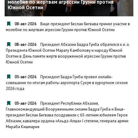
молебне по жертвам агрессии Грузии против
Южной Осетии
08-авг-2026
Вице-президент Беслан Бигвава принял участие в
молебне по жертвам агрессии Грузии против Южной Осетии
08-авг-2026
Президент Абхазии Бадра Гунба обратился к и. о.
Президента Южной Осетии Марату Камболову и народу Южной
Осетии в День памяти жертв вооруженной агрессии Грузии против
Южной Осетии
05-авг-2026
Президент Бадра Гунба провел онлайн-
совещание по итогам работы аэропорта Сухум в курортном сезоне
2026 года
03-авг-2026
Президент Республики Абхазия,
Главнокомандующий Вооруженными силами Бадра Гунба и Вице-
президент Беслан Бигвава поздравили с 65-летним юбилеем Героя
Абхазии, кавалера ордена «Ахьдз-Апша» I степени, генерала армии
Мираба Кишмария