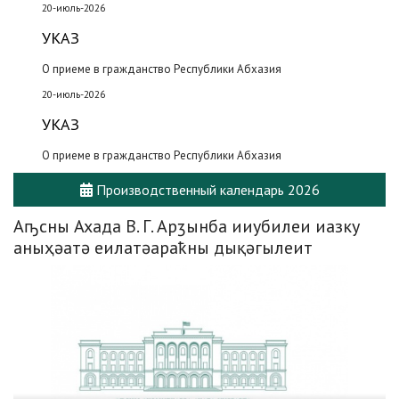
20-июль-2026
УКАЗ
О приеме в гражданство Республики Абхазия
20-июль-2026
УКАЗ
О приеме в гражданство Республики Абхазия
Производственный календарь 2026
Аҧсны Ахада В. Г. Арӡынба ииубилеи иазку
аныҳәатә еилатәараҟны дықәгылеит