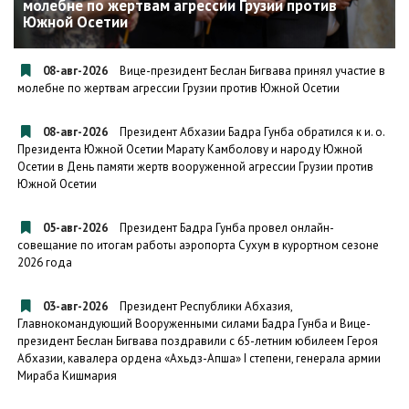
молебне по жертвам агрессии Грузии против
Южной Осетии
08-авг-2026
Вице-президент Беслан Бигвава принял участие в
молебне по жертвам агрессии Грузии против Южной Осетии
08-авг-2026
Президент Абхазии Бадра Гунба обратился к и. о.
Президента Южной Осетии Марату Камболову и народу Южной
Осетии в День памяти жертв вооруженной агрессии Грузии против
Южной Осетии
05-авг-2026
Президент Бадра Гунба провел онлайн-
совещание по итогам работы аэропорта Сухум в курортном сезоне
2026 года
03-авг-2026
Президент Республики Абхазия,
Главнокомандующий Вооруженными силами Бадра Гунба и Вице-
президент Беслан Бигвава поздравили с 65-летним юбилеем Героя
Абхазии, кавалера ордена «Ахьдз-Апша» I степени, генерала армии
Мираба Кишмария