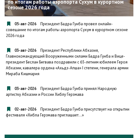
по итогам работы аэропорта Сухум в курортном
сезоне 2026 года
05-авг-2026
Президент Бадра Гунба провел онлайн-
совещание по итогам работы аэропорта Сухум в курортном сезоне
2026 года
03-авг-2026
Президент Республики Абхазия,
Главнокомандующий Вооруженными силами Бадра Гунба и Вице-
президент Беслан Бигвава поздравили с 65-летним юбилеем Героя
Абхазии, кавалера ордена «Ахьдз-Апша» I степени, генерала армии
Мираба Кишмария
03-авг-2026
Президент Бадра Гунба принял Народную
артистку Абхазии и России Хиблу Герзмава
02-авг-2026
Президент Бадра Гунба присутствует на открытии
фестиваля «Хибла Герзмава приглашает…»