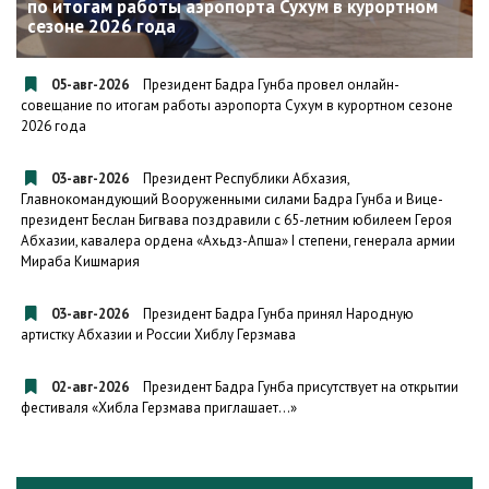
по итогам работы аэропорта Сухум в курортном
сезоне 2026 года
05-авг-2026
Президент Бадра Гунба провел онлайн-
совещание по итогам работы аэропорта Сухум в курортном сезоне
2026 года
03-авг-2026
Президент Республики Абхазия,
Главнокомандующий Вооруженными силами Бадра Гунба и Вице-
президент Беслан Бигвава поздравили с 65-летним юбилеем Героя
Абхазии, кавалера ордена «Ахьдз-Апша» I степени, генерала армии
Мираба Кишмария
03-авг-2026
Президент Бадра Гунба принял Народную
артистку Абхазии и России Хиблу Герзмава
02-авг-2026
Президент Бадра Гунба присутствует на открытии
фестиваля «Хибла Герзмава приглашает…»