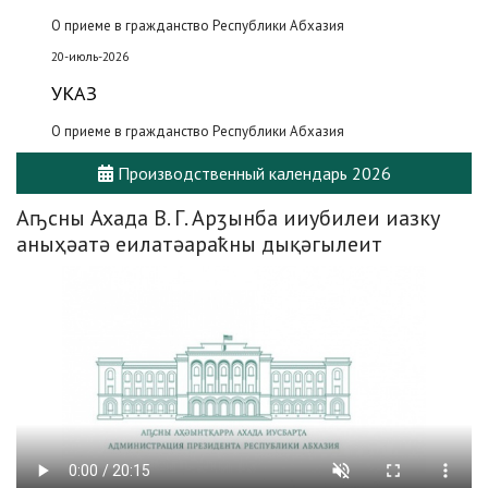
О приеме в гражданство Республики Абхазия
20-июль-2026
УКАЗ
О приеме в гражданство Республики Абхазия
Производственный календарь 2026
Аҧсны Ахада В. Г. Арӡынба ииубилеи иазку
аныҳәатә еилатәараҟны дықәгылеит