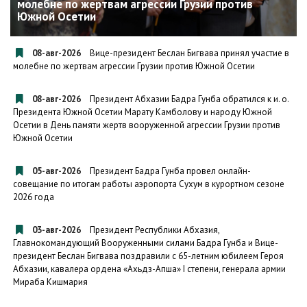
молебне по жертвам агрессии Грузии против
Южной Осетии
08-авг-2026
Вице-президент Беслан Бигвава принял участие в
молебне по жертвам агрессии Грузии против Южной Осетии
08-авг-2026
Президент Абхазии Бадра Гунба обратился к и. о.
Президента Южной Осетии Марату Камболову и народу Южной
Осетии в День памяти жертв вооруженной агрессии Грузии против
Южной Осетии
05-авг-2026
Президент Бадра Гунба провел онлайн-
совещание по итогам работы аэропорта Сухум в курортном сезоне
2026 года
03-авг-2026
Президент Республики Абхазия,
Главнокомандующий Вооруженными силами Бадра Гунба и Вице-
президент Беслан Бигвава поздравили с 65-летним юбилеем Героя
Абхазии, кавалера ордена «Ахьдз-Апша» I степени, генерала армии
Мираба Кишмария