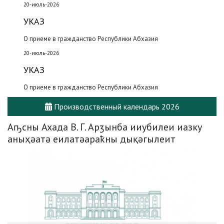
20-июль-2026
УКАЗ
О приеме в гражданство Республики Абхазия
20-июль-2026
УКАЗ
О приеме в гражданство Республики Абхазия
Производственный календарь 2026
Аҧсны Ахада В. Г. Арӡынба ииубилеи иазку
аныҳәатә еилатәараҟны дықәгылеит