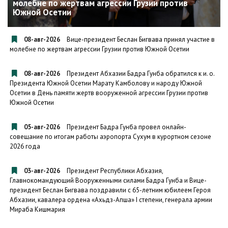
молебне по жертвам агрессии Грузии против
Южной Осетии
08-авг-2026
Вице-президент Беслан Бигвава принял участие в
молебне по жертвам агрессии Грузии против Южной Осетии
08-авг-2026
Президент Абхазии Бадра Гунба обратился к и. о.
Президента Южной Осетии Марату Камболову и народу Южной
Осетии в День памяти жертв вооруженной агрессии Грузии против
Южной Осетии
05-авг-2026
Президент Бадра Гунба провел онлайн-
совещание по итогам работы аэропорта Сухум в курортном сезоне
2026 года
03-авг-2026
Президент Республики Абхазия,
Главнокомандующий Вооруженными силами Бадра Гунба и Вице-
президент Беслан Бигвава поздравили с 65-летним юбилеем Героя
Абхазии, кавалера ордена «Ахьдз-Апша» I степени, генерала армии
Мираба Кишмария