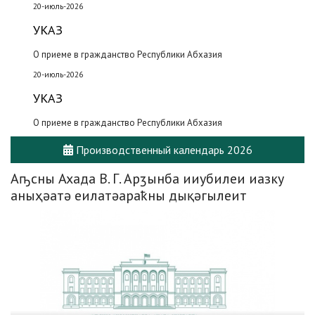
20-июль-2026
УКАЗ
О приеме в гражданство Республики Абхазия
20-июль-2026
УКАЗ
О приеме в гражданство Республики Абхазия
Производственный календарь 2026
Аҧсны Ахада В. Г. Арӡынба ииубилеи иазку
аныҳәатә еилатәараҟны дықәгылеит