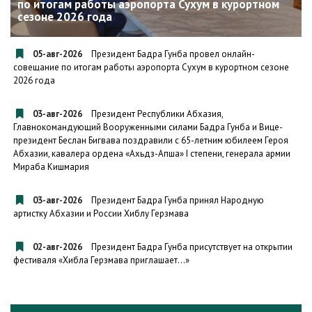
по итогам работы аэропорта Сухум в курортном
сезоне 2026 года
05-авг-2026
Президент Бадра Гунба провел онлайн-
совещание по итогам работы аэропорта Сухум в курортном сезоне
2026 года
03-авг-2026
Президент Республики Абхазия,
Главнокомандующий Вооруженными силами Бадра Гунба и Вице-
президент Беслан Бигвава поздравили с 65-летним юбилеем Героя
Абхазии, кавалера ордена «Ахьдз-Апша» I степени, генерала армии
Мираба Кишмария
03-авг-2026
Президент Бадра Гунба принял Народную
артистку Абхазии и России Хиблу Герзмава
02-авг-2026
Президент Бадра Гунба присутствует на открытии
фестиваля «Хибла Герзмава приглашает…»