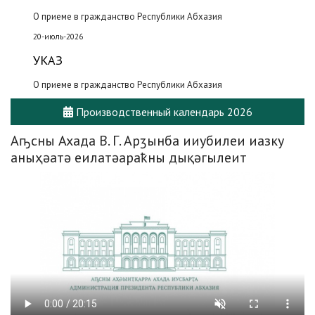
О приеме в гражданство Республики Абхазия
20-июль-2026
УКАЗ
О приеме в гражданство Республики Абхазия
Производственный календарь 2026
Аҧсны Ахада В. Г. Арӡынба ииубилеи иазку
аныҳәатә еилатәараҟны дықәгылеит