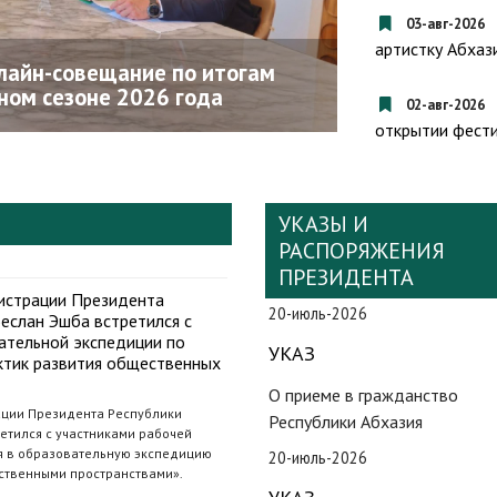
Вооруженными
03-авг-2026
Бигвава поздр
артистку Абхаз
лайн-совещание по итогам
кавалера орде
ном сезоне 2026 года
Мираба Кишм
02-авг-2026
открытии фести
УКАЗЫ И
РАСПОРЯЖЕНИЯ
ПРЕЗИДЕНТА
истрации Президента
20-июль-2026
еслан Эшба встретился с
ательной экспедиции по
УКАЗ
ктик развития общественных
О приеме в гражданство
ции Президента Республики
Республики Абхазия
етился с участниками рабочей
ся в образовательную экспедицию
20-июль-2026
ственными пространствами».