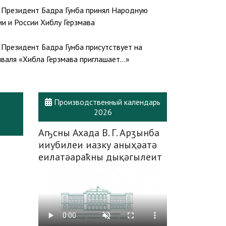
 силами Бадра Гунба и Вице-президент Беслан
Президент Бадра Гунба принял Народную
авили с 65-летним юбилеем Героя Абхазии,
ии и России Хиблу Герзмава
на «Ахьдз-Апша» I степени, генерала армии
ария
Президент Бадра Гунба присутствует на
валя «Хибла Герзмава приглашает…»
Производственный календарь
2026
Аҧсны Ахада В. Г. Арӡынба
ииубилеи иазку аныҳәатә
еилатәараҟны дықәгылеит