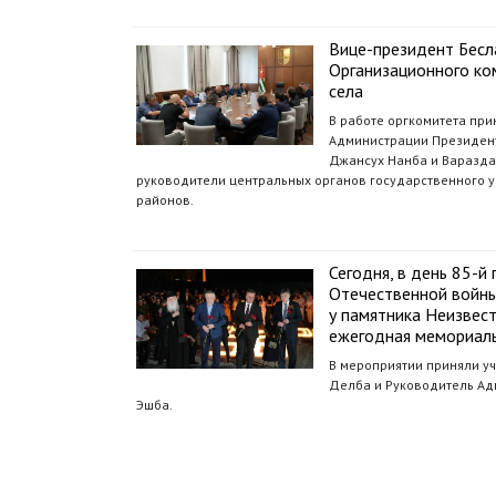
Вице-президент Бесл
Организационного ко
села
В работе оргкомитета при
Администрации Президент
Джансух Нанба и Вараздат
руководители центральных органов государственного 
районов.
Сегодня, в день 85-
Отечественной войны
у памятника Неизвес
ежегодная мемориаль
В мероприятии приняли у
Делба и Руководитель Ад
Эшба.