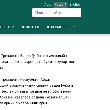
Аԥсуа
Русский
English
Искать...
ЕНТА
НОВОСТИ
ДОКУМЕНТЫ
Президент Бадра Гунба провел онлайн-
тогам работы аэропорта Сухум в курортном
да
Президент Республики Абхазия,
ющий Вооруженными силами Бадра Гунба и
 Беслан Бигвава поздравили с 65-летним
Абхазии, кавалера ордена «Ахьдз-Апша» I
ала армии Мираба Кишмария
спублики Абхазия, Главнокомандующий