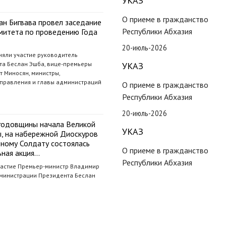
УКАЗ
О приеме в гражданство
ан Бигвава провел заседание
Республики Абхазия
митета по проведению Года
20-июль-2026
няли участие руководитель
а Беслан Эшба, вице-премьеры
УКАЗ
 Миносян, министры,
управления и главы администраций
О приеме в гражданство
Республики Абхазия
20-июль-2026
й годовщины начала Великой
УКАЗ
, на набережной Диоскуров
тному Солдату состоялась
О приеме в гражданство
ная акция…
Республики Абхазия
частие Премьер-министр Владимир
министрации Президента Беслан