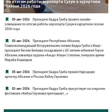
по итогам работы аэропорта Сухум в курортном
сезоне 2026 года
05-авг-2026
Президент Бадра Гунба провел онлайн-
совещание по итогам работы аэропорта Сухум в курортном сезоне
2026 года
03-авг-2026
Президент Республики Абхазия,
Главнокомандующий Вооруженными силами Бадра Гунба и Вице-
президент Беслан Бигвава поздравили с 65-летним юбилеем Героя
Абхазии, кавалера ордена «Ахьдз-Апша» I степени, генерала армии
Мираба Кишмария
03-авг-2026
Президент Бадра Гунба принял Народную
артистку Абхазии и России Хиблу Герзмава
02-авг-2026
Президент Бадра Гунба присутствует на открытии
фестиваля «Хибла Герзмава приглашает…»