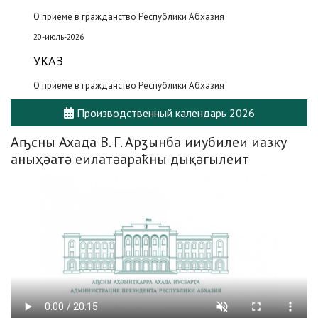
О приеме в гражданство Республики Абхазия
20-июль-2026
УКАЗ
О приеме в гражданство Республики Абхазия
Производственный календарь 2026
Аҧсны Ахада В. Г. Арӡынба ииубилеи иазку
аныҳәатә еилатәараҟны дықәгылеит