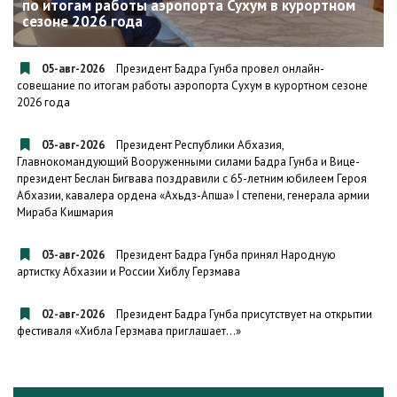
по итогам работы аэропорта Сухум в курортном
сезоне 2026 года
05-авг-2026
Президент Бадра Гунба провел онлайн-
совещание по итогам работы аэропорта Сухум в курортном сезоне
2026 года
03-авг-2026
Президент Республики Абхазия,
Главнокомандующий Вооруженными силами Бадра Гунба и Вице-
президент Беслан Бигвава поздравили с 65-летним юбилеем Героя
Абхазии, кавалера ордена «Ахьдз-Апша» I степени, генерала армии
Мираба Кишмария
03-авг-2026
Президент Бадра Гунба принял Народную
артистку Абхазии и России Хиблу Герзмава
02-авг-2026
Президент Бадра Гунба присутствует на открытии
фестиваля «Хибла Герзмава приглашает…»