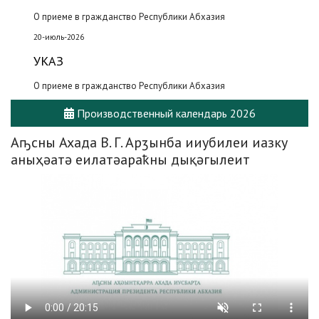
О приеме в гражданство Республики Абхазия
20-июль-2026
УКАЗ
О приеме в гражданство Республики Абхазия
Производственный календарь 2026
Аҧсны Ахада В. Г. Арӡынба ииубилеи иазку
аныҳәатә еилатәараҟны дықәгылеит