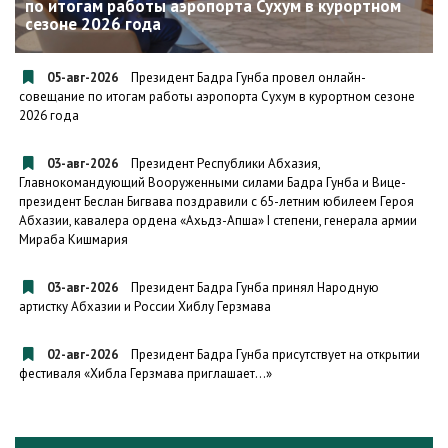
по итогам работы аэропорта Сухум в курортном
сезоне 2026 года
05-авг-2026
Президент Бадра Гунба провел онлайн-
совещание по итогам работы аэропорта Сухум в курортном сезоне
2026 года
03-авг-2026
Президент Республики Абхазия,
Главнокомандующий Вооруженными силами Бадра Гунба и Вице-
президент Беслан Бигвава поздравили с 65-летним юбилеем Героя
Абхазии, кавалера ордена «Ахьдз-Апша» I степени, генерала армии
Мираба Кишмария
03-авг-2026
Президент Бадра Гунба принял Народную
артистку Абхазии и России Хиблу Герзмава
02-авг-2026
Президент Бадра Гунба присутствует на открытии
фестиваля «Хибла Герзмава приглашает…»