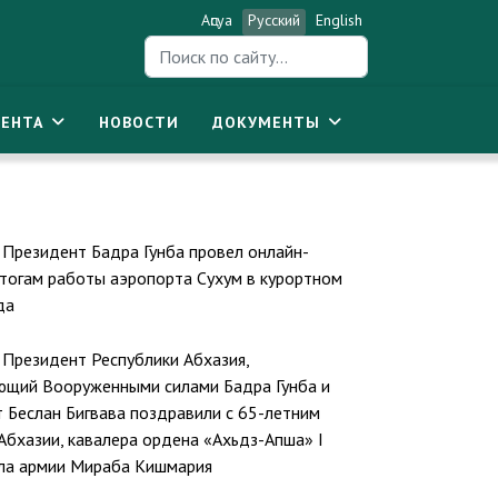
Аԥсуа
Русский
English
Искать...
ЕНТА
НОВОСТИ
ДОКУМЕНТЫ
Президент Бадра Гунба провел онлайн-
тогам работы аэропорта Сухум в курортном
да
Президент Республики Абхазия,
ющий Вооруженными силами Бадра Гунба и
 Беслан Бигвава поздравили с 65-летним
Абхазии, кавалера ордена «Ахьдз-Апша» I
ала армии Мираба Кишмария
спублики Абхазия, Главнокомандующий