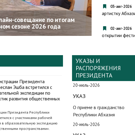
Вооруженными
03-авг-2026
Бигвава поздр
артистку Абхаз
лайн-совещание по итогам
кавалера орде
ном сезоне 2026 года
Мираба Кишм
02-авг-2026
открытии фести
УКАЗЫ И
РАСПОРЯЖЕНИЯ
ПРЕЗИДЕНТА
истрации Президента
20-июль-2026
еслан Эшба встретился с
ательной экспедиции по
УКАЗ
ктик развития общественных
О приеме в гражданство
ции Президента Республики
Республики Абхазия
етился с участниками рабочей
ся в образовательную экспедицию
20-июль-2026
ственными пространствами».