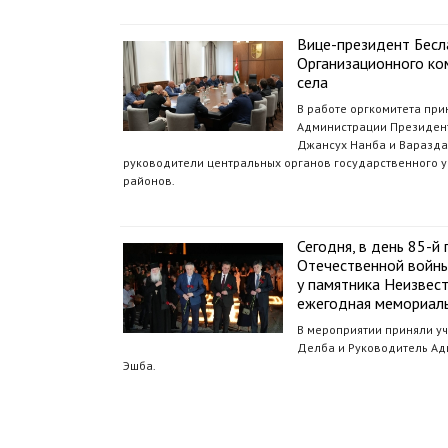
Вице-президент Бесл
Организационного ко
села
В работе оргкомитета при
Администрации Президент
Джансух Нанба и Вараздат
руководители центральных органов государственного 
районов.
Сегодня, в день 85-
Отечественной войны
у памятника Неизвес
ежегодная мемориаль
В мероприятии приняли у
Делба и Руководитель Ад
Эшба.