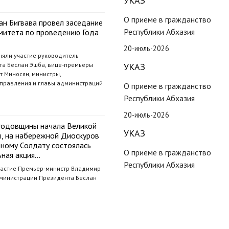
УКАЗ
О приеме в гражданство
ан Бигвава провел заседание
Республики Абхазия
митета по проведению Года
20-июль-2026
няли участие руководитель
а Беслан Эшба, вице-премьеры
УКАЗ
 Миносян, министры,
управления и главы администраций
О приеме в гражданство
Республики Абхазия
20-июль-2026
й годовщины начала Великой
УКАЗ
, на набережной Диоскуров
тному Солдату состоялась
О приеме в гражданство
ная акция…
Республики Абхазия
частие Премьер-министр Владимир
министрации Президента Беслан