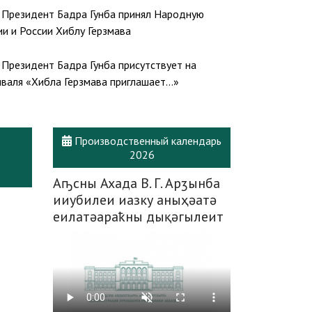
 силами Бадра Гунба и Вице-президент Беслан
Президент Бадра Гунба принял Народную
авили с 65-летним юбилеем Героя Абхазии,
ии и России Хиблу Герзмава
на «Ахьдз-Апша» I степени, генерала армии
ария
Президент Бадра Гунба присутствует на
валя «Хибла Герзмава приглашает…»
Производственный календарь
2026
Аҧсны Ахада В. Г. Арӡынба
ииубилеи иазку аныҳәатә
еилатәараҟны дықәгылеит