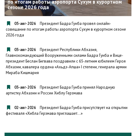
по итогам работы аэропорта Сухум в курортном
сезоне 2026 года
05-авг-2026
Президент Бадра Гунба провел онлайн-
совещание по итогам работы аэропорта Сухум в курортном сезоне
2026 года
03-авг-2026
Президент Республики Абхазия,
Главнокомандующий Вооруженными силами Бадра Гунба и Вице-
президент Беслан Бигвава поздравили с 65-летним юбилеем Героя
Абхазии, кавалера ордена «Ахьдз-Апша» I степени, генерала армии
Мираба Кишмария
03-авг-2026
Президент Бадра Гунба принял Народную
артистку Абхазии и России Хиблу Герзмава
02-авг-2026
Президент Бадра Гунба присутствует на открытии
фестиваля «Хибла Герзмава приглашает…»