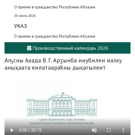
О приеме в гражданство Республики Абхазия
20-июль-2026
УКАЗ
О приеме в гражданство Республики Абхазия
Производственный календарь 2026
Аҧсны Ахада В. Г. Арӡынба ииубилеи иазку
аныҳәатә еилатәараҟны дықәгылеит